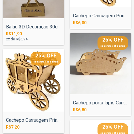
Cachepo Carruagem Princesa Flor Liz 15cm
R$6,00
Balão 3D Decoração 30cm
R$11,90
25% OFF
2
x de
R$6,94
comprando 15 ou mais
25% OFF
comprando 15 ou mais
Cachepo porta lápis Carros 23cm
R$6,80
Cachepo Carruagem Princesa Flor Liz 22cm
25% OFF
R$7,20
comprando 15 ou mais