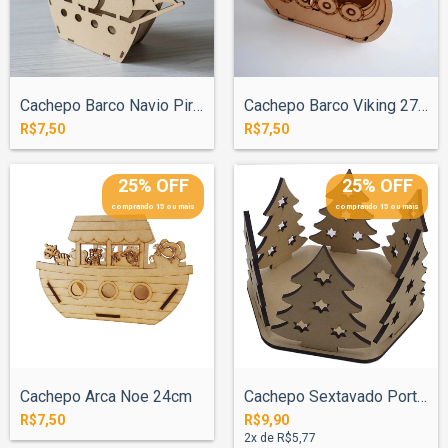
Cachepo Barco Navio Pirata 25cm
Cachepo Barco Viking 27cm
R$7,50
R$7,50
25% OFF
25% OFF
comprando 15 ou mais
comprando 15 ou mais
Cachepo Arca Noe 24cm
Cachepo Sextavado Porta Panetone Arvore...
R$7,50
R$9,90
2
x de
R$5,77