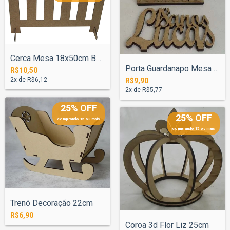
Cerca Mesa 18x50cm Base MDF 3mm
Porta Guardanapo Mesa Nome Personalizado
R$10,50
2
x de
R$6,12
R$9,90
2
x de
R$5,77
25% OFF
25% OFF
comprando 15 ou mais
comprando 15 ou mais
Trenó Decoração 22cm
R$6,90
Coroa 3d Flor Liz 25cm