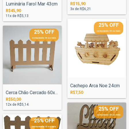
Luminária Farol Mar 43cm
R$15,90
3
x de
R$6,21
R$45,90
11
x de
R$5,13
25% OFF
25% OFF
comprando 15 ou mais
comprando 15 ou mais
Cachepo Arca Noe 24cm
Cerca Chão Cercado 60x100cm Com Base
R$7,50
R$50,00
12
x de
R$5,14
25% OFF
comprando 15 ou mais
25% OFF
comprando 15 ou mais