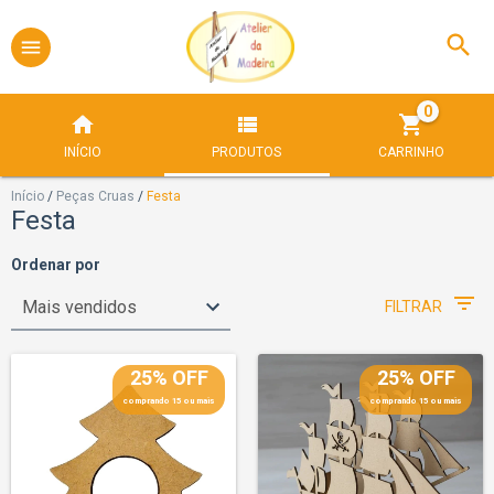
0
INÍCIO
PRODUTOS
CARRINHO
Início
/
Peças Cruas
/
Festa
Festa
Ordenar por
FILTRAR
25% OFF
25% OFF
comprando 15 ou mais
comprando 15 ou mais