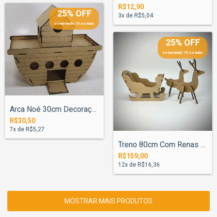
R$12,90
25% OFF
3
x de
R$5,04
comprando 15 ou mais
25% OFF
comprando 15 ou mais
Arca Noé 30cm Decoração
R$30,50
7
x de
R$5,27
Treno 80cm Com Renas Grande Natal Frozen
R$159,00
12
x de
R$16,36
MOSTRAR MAIS PRODUTOS