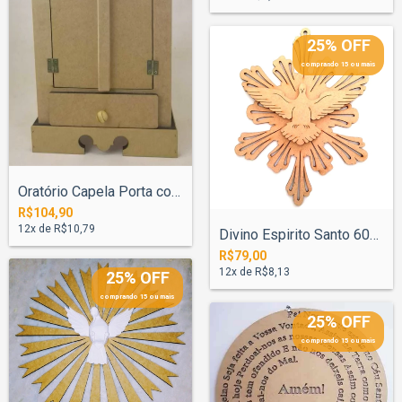
25% OFF
comprando 15 ou mais
Oratório Capela Porta com Gaveta para Sa...
R$104,90
12
x de
R$10,79
Divino Espirito Santo 60cm N°1 - Pintado
R$79,00
12
x de
R$8,13
25% OFF
comprando 15 ou mais
25% OFF
comprando 15 ou mais