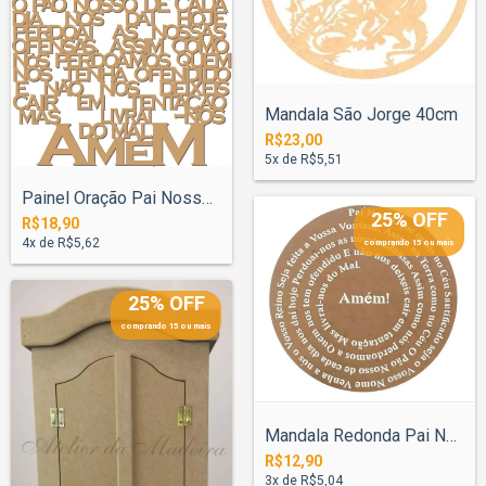
Mandala São Jorge 40cm
R$23,00
5
x de
R$5,51
Painel Oração Pai Nosso 30x40cm
25% OFF
R$18,90
4
x de
R$5,62
comprando 15 ou mais
25% OFF
comprando 15 ou mais
Mandala Redonda Pai Nosso 20cm Espiral
R$12,90
3
x de
R$5,04