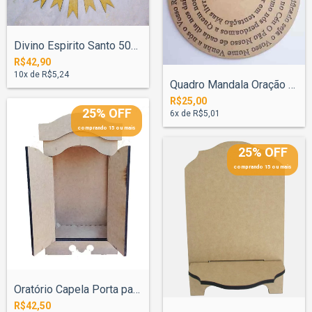
Divino Espirito Santo 50cm Nº7 com Resin...
R$42,90
10
x de
R$5,24
Quadro Mandala Oração Pai Nosso 50cm Esp...
R$25,00
25% OFF
6
x de
R$5,01
comprando 15 ou mais
25% OFF
comprando 15 ou mais
Oratório Capela Porta para Santo 30cm co...
R$42,50