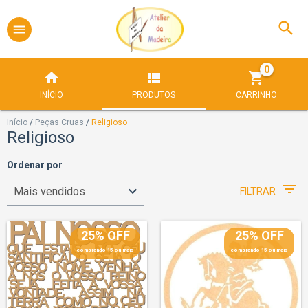
0
INÍCIO
PRODUTOS
CARRINHO
Início
/
Peças Cruas
/
Religioso
Religioso
Ordenar por
FILTRAR
25% OFF
25% OFF
comprando 15 ou mais
comprando 15 ou mais