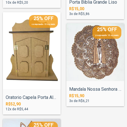
Porta Biblia Grande Liso
10
x de
R$5,20
R$15,00
3
x de
R$5,86
25% OFF
comprando 15 ou mais
25% OFF
comprando 15 ou mais
Mandala Nossa Senhora Fatima 30cm Mod 3
R$15,90
Oratorio Capela Porta Almofada para Sant...
3
x de
R$6,21
R$52,90
12
x de
R$5,44
25% OFF