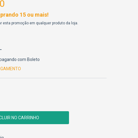
0
rando 15 ou mais!
r esta promoção em qualquer produto da loja.
pagando com Boleto
PAGAMENTO
CEP:
ALTERAR CEP
io