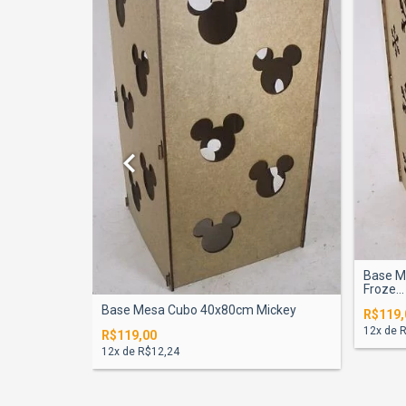
Base M
Froze...
Balão
Base Mesa Cubo 40x80cm Mickey
R$119,
12
x de
R
R$119,00
12
x de
R$12,24