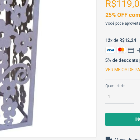
R$119,0
25% OFF comp
Você pode aproveita
12
x de
R$12,24
5% de desconto
VER MEIOS DE 
Quantidade
Entregas para o 
Meios de env