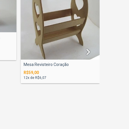
a
Mesa Revisteiro Coração
Mesa Apara
R$59,00
R$135,00
12
x de
R$6,07
12
x de
R$13,