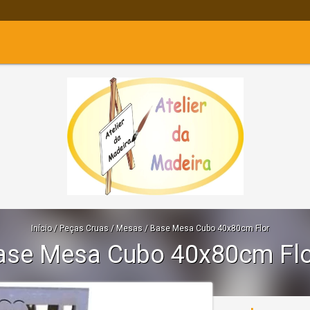
Início
/
Peças Cruas
/
Mesas
/
Base Mesa Cubo 40x80cm Flor
ase Mesa Cubo 40x80cm Flo