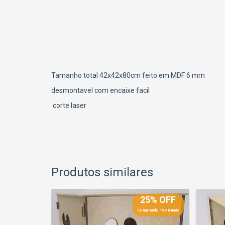
Tamanho total 42x42x80cm feito em MDF 6 mm
desmontavel com encaixe facil
corte laser
Produtos similares
25% OFF
25% OFF
prando 15 ou mais
comprando 15 ou mais