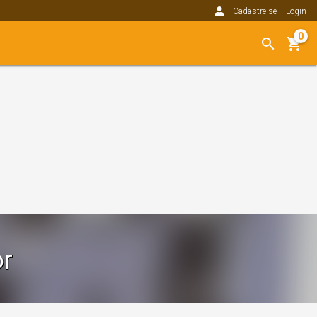
Cadastre-se
Login
0
r