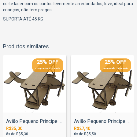
corte laser com os cantos levemente arredondados, leve, ideal para
crianças, não tem pregos
SUPORTA ATÉ 45 KG
Produtos similares
25% OFF
25% OFF
comprando 15 ou mais
comprando 15 ou mais
Avião Pequeno Principe 40cm
Avião Pequeno Principe 30cm
R$35,00
R$27,40
8
x de
R$5,30
6
x de
R$5,50