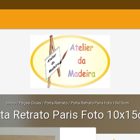
Início
/
Peças Cruas
/
Porta Retrato
/
Porta Retrato Paris Foto 10x15cm
ta Retrato Paris Foto 10x1