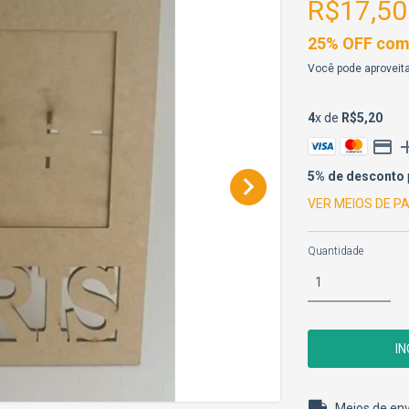
R$17,50
25% OFF comp
Você pode aproveita
4
x de
R$5,20
5% de desconto
VER MEIOS DE 
Quantidade
Entregas para o 
Meios de env