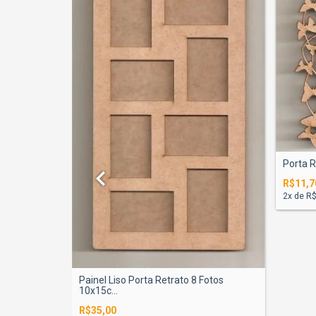
Porta 
R$11,7
2
x de
R$
Painel Liso Porta Retrato 8 Fotos
10x15c...
R$35,00