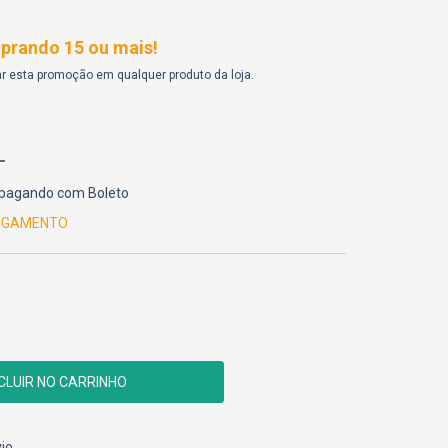
rando 15 ou mais!
r esta promoção em qualquer produto da loja.
pagando com Boleto
PAGAMENTO
CEP:
ALTERAR CEP
io