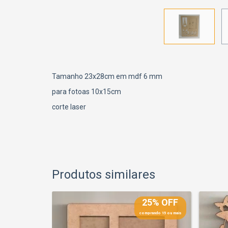
Tamanho 23x28cm em mdf 6 mm
para fotoas 10x15cm
corte laser
Produtos similares
25% OFF
25% OFF
prando 15 ou mais
comprando 15 ou mais