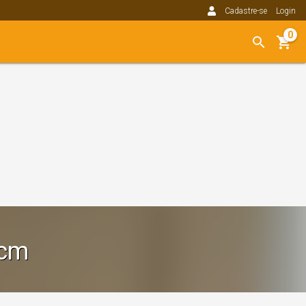
Cadastre-se
Login
0
5cm