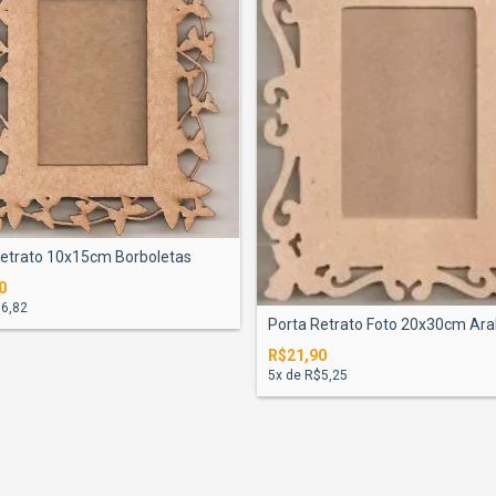
Retrato 10x15cm Borboletas
0
6,82
Porta Retrato Foto 20x30cm Ar
R$21,90
5
x de
R$5,25