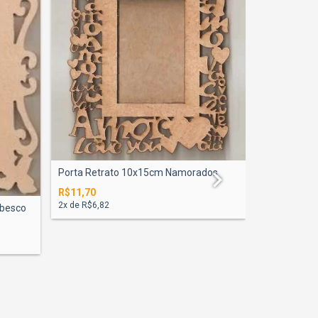
Painel Liso 
10x15c...
Porta Retrato 10x15cm Namorados
R$19,00
R$11,70
4
x de
R$5,65
2
x de
R$6,82
abesco