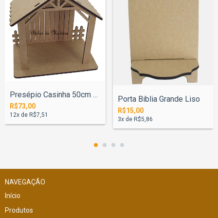
Presépio Casinha 50cm Base 30x50cm
Porta Biblia Grande Liso
R$73,00
R$15,00
12
x de
R$7,51
3
x de
R$5,86
NAVEGAÇÃO
Início
Produtos