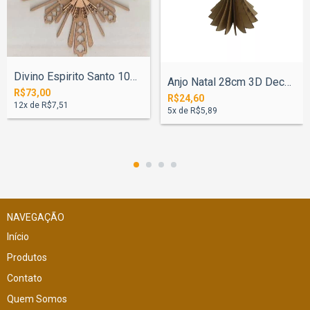
Divino Espirito Santo 100cm N°3
Anjo Natal 28cm 3D Decoração Mesa
R$73,00
R$24,60
12
x de
R$7,51
5
x de
R$5,89
NAVEGAÇÃO
Início
Produtos
Contato
Quem Somos